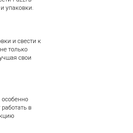
 и упаковки.
вки и свести к
не только
лучшая свои
о особенно
 работать в
екцию