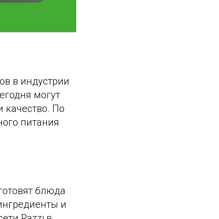
ов в индустрии
егодня могут
 качество. По
ного питания
 готовят блюда
 ингредиенты и
ети Pazzi в