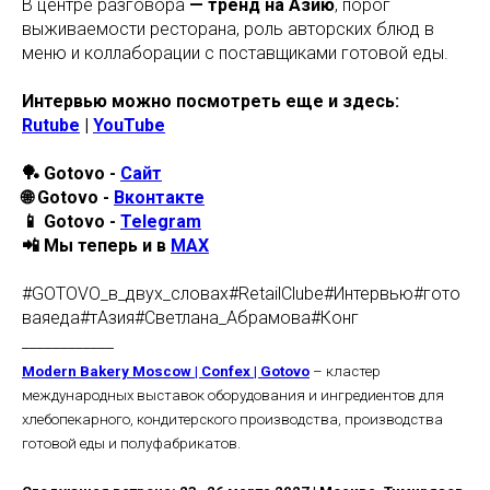
В центре разговора
— тренд на Азию
, порог
выживаемости ресторана, роль авторских блюд в
меню и коллаборации с поставщиками готовой еды.
Интервью можно посмотреть еще и здесь:
Rutube
|
YouTube
🏓 Gotovo -
Сайт
🌐 Gotovo -
Вконтакте
📱 Gotovo -
Telegram
📲 Мы теперь и в
MAX
#GOTOVO_в_двух_словах#RetailClube#Интервью#гото
ваяеда#тАзия#Светлана_Абрамова#Конг
____________
Modern Bakery Moscow | Confex | Gotovo
– кластер
международных выставок оборудования и ингредиентов для
хлебопекарного, кондитерского производства, производства
готовой еды и полуфабрикатов.