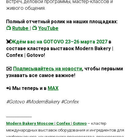
встреч, деловой программы, мастер-классов и
живого общения.
Полный отчетный ролик на наших площадках:
📺
Rutube
| 📺
YouTube
💓
Ждём вас на GOTOVO 23–26 марта 2027
в
составе кластера выставок Modern Bakery |
Confex | Gotovo!
✉️
Подписывайтесь на новости
, чтобы первыми
узнавать все самое важное!
📲
Мы теперь и в
MAX
#Gotovo #ModernBakery #Confex
____________
Modern Bakery Moscow | Confex | Gotovo
– кластер
международных выставок оборудования и ингредиентов для
хлебопекарного, кондитерского производства, производства